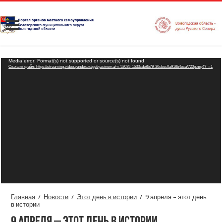
Видеоплеер
Media error: Format(s) not supported or source(s) not found
Скачать файл: https://streaming.video.yandex.ru/get/yacinema/m-52035-1533cde8b79-30cbec0a918b4eca/720p.mp4?_=1
Главная
/
Новости
/
Этот день в истории
/
9 апреля – этот день
в истории