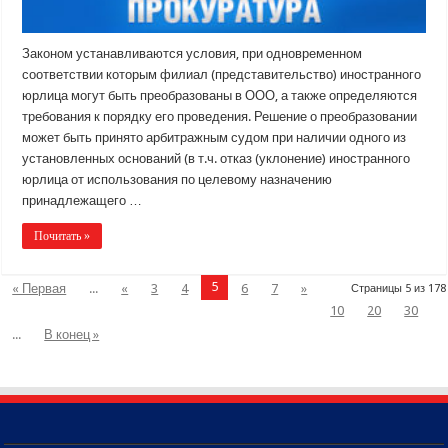
Законом устанавливаются условия, при одновременном
соответствии которым филиал (представительство) иностранного
юрлица могут быть преобразованы в ООО, а также определяются
требования к порядку его проведения. Решение о преобразовании
может быть принято арбитражным судом при наличии одного из
установленных оснований (в т.ч. отказ (уклонение) иностранного
юрлица от использования по целевому назначению
принадлежащего …
Почитать »
5
« Первая
...
«
3
4
6
7
»
Страницы 5 из 178
10
20
30
...
В конец »