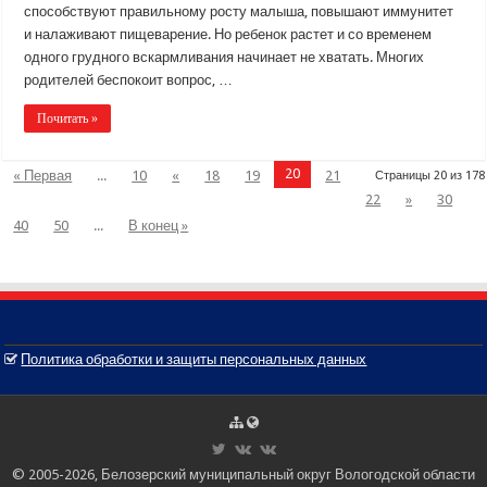
способствуют правильному росту малыша, повышают иммунитет
и налаживают пищеварение. Но ребенок растет и со временем
одного грудного вскармливания начинает не хватать. Многих
родителей беспокоит вопрос, …
Почитать »
20
« Первая
...
10
«
18
19
21
Страницы 20 из 178
22
»
30
40
50
...
В конец »
Политика обработки и защиты персональных данных
© 2005-2026, Белозерский муниципальный округ Вологодской области