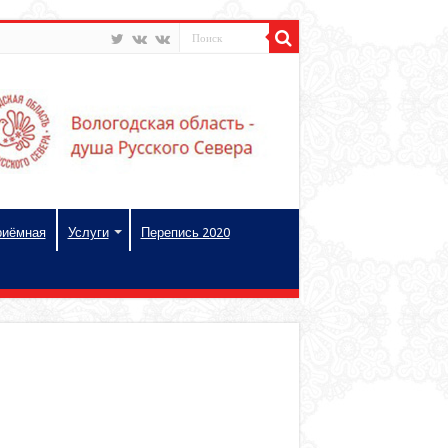
риёмная
Услуги
Перепись 2020