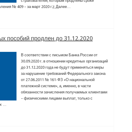
страхователей, которым продлены сроки
ления № 409 – за март 2020 г.); Далее…
х пособий продлен до 31.12.2020
В соответствии с письмом Банка России от
30.09.2020 г. в отношении кредитных организаций
до 31.12.2020 года не будут применяться меры
за нарушение требований Федерального закона
от 27.06.2011 № 161-ФЗ «О национальной
платежной системе», а, именно, в части
обязанности зачисления получаемых клиентами
– физическими лицами выплат, только с
ых …