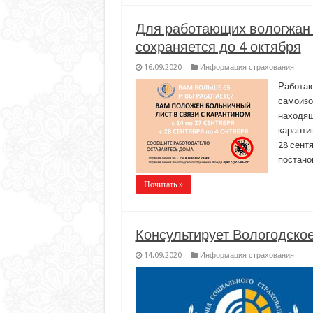
Для работающих вологжан 
сохраняется до 4 октября
16.09.2020
Информация страхования
Работаю
самоизо
находящ
карантин
28 сентя
постано
Почитать »
Консультирует Вологодско
14.09.2020
Информация страхования