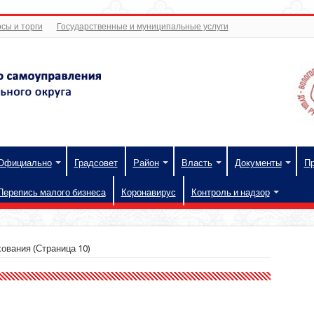
сы и торги
Государственные и муниципальные услуги
Официально
Градсовет
Район
Власть
Документы
П
Перепись малого бизнеса
Коронавирус
Контроль и надзор
хования
(Страница 10)