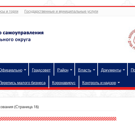
сы и торги
Государственные и муниципальные услуги
Официально
Градсовет
Район
Власть
Документы
П
Перепись малого бизнеса
Коронавирус
Контроль и надзор
хования
(Страница 18)