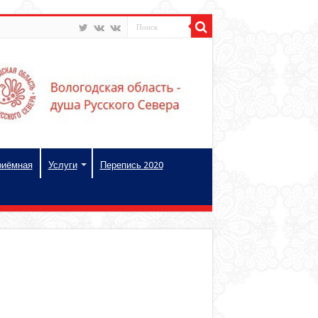
риёмная
Услуги
Перепись 2020