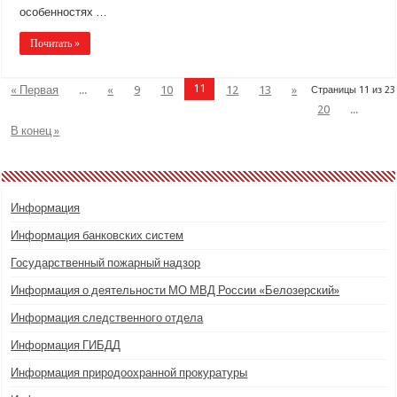
особенностях …
Почитать »
11
« Первая
...
«
9
10
12
13
»
Страницы 11 из 23
20
...
В конец »
Информация
Информация банковских систем
Государственный пожарный надзор
Информация о деятельности МО МВД России «Белозерский»
Информация следственного отдела
Информация ГИБДД
Информация природоохранной прокуратуры