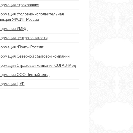
ормация страхования
ормация Уголовно-исполнительная
пекция УФСИН России
ормация УМВД
ормация центра занятости
ормация “Почты России”
ормация Северной сбытовой компании
ормация Страховая компания СОГАЗ-Мед
ормация ООО Чистый след
ормация ЦУР