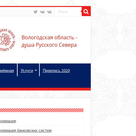
риёмная
Услуги
Перепись 2020
ормация
ормация банковских систем