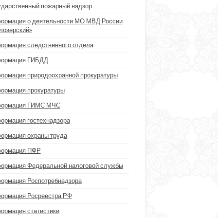
ударственный пожарный надзор
ормация о деятельности МО МВД России
лозерский»
ормация следственного отдела
ормация ГИБДД
ормация природоохранной прокуратуры
ормация прокуратуры
ормация ГИМС МЧС
ормация гостехнадзора
ормация охраны труда
ормация ПФР
ормация Федеральной налоговой службы
ормация Роспотребнадзора
ормация Росреестра РФ
ормация статистики