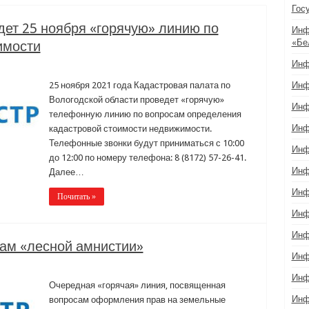
Гос
дет 25 ноября «горячую» линию по
Инф
«Бе
имости
Инф
25 ноября 2021 года Кадастровая палата по
Инф
Вологодской области проведет «горячую»
Инф
телефонную линию по вопросам определения
Инф
кадастровой стоимости недвижимости.
Телефонные звонки будут приниматься с 10:00
Инф
до 12:00 по номеру телефона: 8 (8172) 57-26-41.
Инф
Далее…
Инф
Почитать »
Инф
Инф
сам «лесной амнистии»
Инф
Инф
Очередная «горячая» линия, посвященная
Инф
вопросам оформления прав на земельные