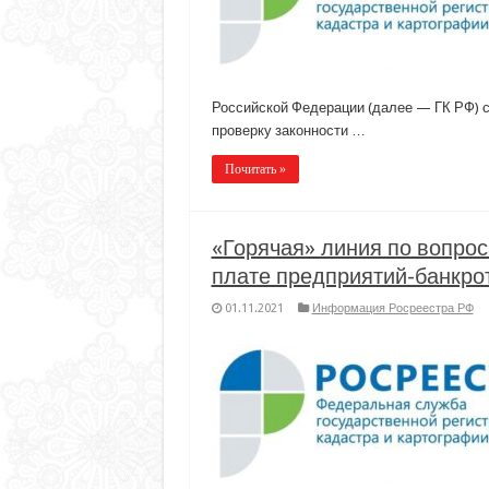
Российской Федерации (далее — ГК РФ) с
проверку законности …
Почитать »
«Горячая» линия по вопро
плате предприятий-банкро
01.11.2021
Информация Росреестра РФ