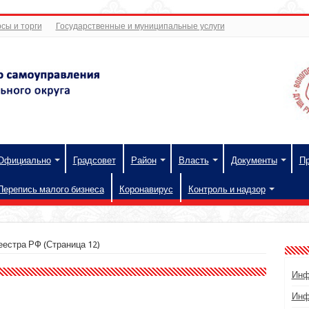
сы и торги
Государственные и муниципальные услуги
Официально
Градсовет
Район
Власть
Документы
П
Перепись малого бизнеса
Коронавирус
Контроль и надзор
еестра РФ
(Страница 12)
Инф
Инф