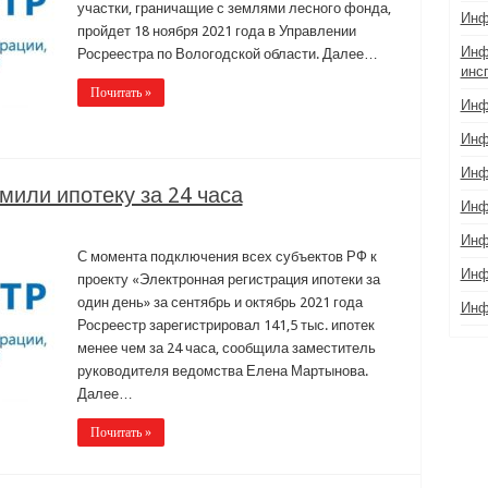
участки, граничащие с землями лесного фонда,
Инф
пройдет 18 ноября 2021 года в Управлении
Инф
Росреестра по Вологодской области. Далее…
инс
Почитать »
Инф
Инф
Инф
или ипотеку за 24 часа
Инф
Инф
С момента подключения всех субъектов РФ к
Инф
проекту «Электронная регистрация ипотеки за
один день» за сентябрь и октябрь 2021 года
Инф
Росреестр зарегистрировал 141,5 тыс. ипотек
менее чем за 24 часа, сообщила заместитель
руководителя ведомства Елена Мартынова.
Далее…
Почитать »