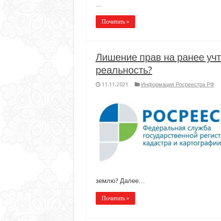
…
Почитать »
Лишение прав на ранее уч
реальность?
11.11.2021
Информация Росреестра РФ
землю? Далее…
Почитать »