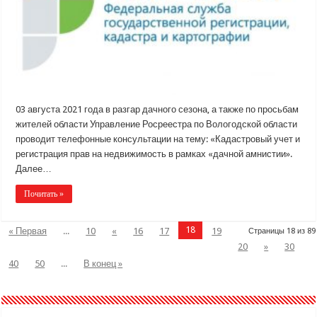
03 августа 2021 года в разгар дачного сезона, а также по просьбам
жителей области Управление Росреестра по Вологодской области
проводит телефонные консультации на тему: «Кадастровый учет и
регистрация прав на недвижимость в рамках «дачной амнистии».
Далее…
Почитать »
18
« Первая
...
10
«
16
17
19
Страницы 18 из 89
20
»
30
40
50
...
В конец »