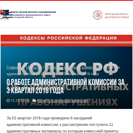
Главная
/
Новости
/
Неовости районных комиссий
/
О работе
административной комиссии за 3 квартал 2018 года
О работе административной комиссии за
3 квартал 2018 года
15.10.2018
Неовости районных комиссий
За III квартал 2018 года проведено 6 заседаний
административной комиссии, к рассмотрению поступило 22
административных материала, по которым комиссией приняты