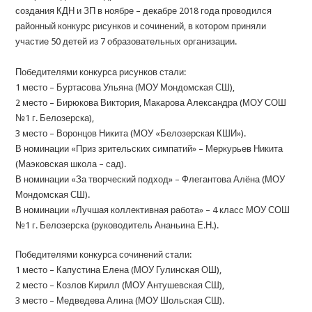
создания КДН и ЗП в ноябре – декабре 2018 года проводился
районный конкурс рисунков и сочинений, в котором приняли
участие 50 детей из 7 образовательных организации.
Победителями конкурса рисунков стали:
1 место – Буртасова Ульяна (МОУ Мондомская СШ),
2 место – Бирюкова Виктория, Макарова Александра (МОУ СОШ
№1 г. Белозерска),
3 место – Воронцов Никита (МОУ «Белозерская КШИ»).
В номинации «Приз зрительских симпатий» – Меркурьев Никита
(Маэковская школа – сад).
В номинации «За творческий подход» – Флегантова Алёна (МОУ
Мондомская СШ).
В номинации «Лучшая коллективная работа» – 4 класс МОУ СОШ
№1 г. Белозерска (руководитель Ананьина Е.Н.).
Победителями конкурса сочинений стали:
1 место – Капустина Елена (МОУ Гулинская ОШ),
2 место – Козлов Кирилл (МОУ Антушевская СШ),
3 место – Медведева Алина (МОУ Шольская СШ).