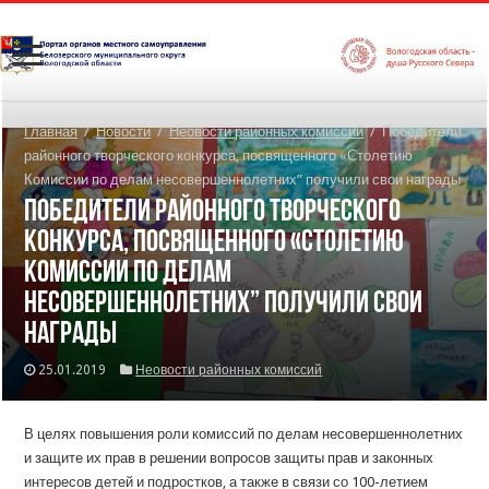
Главная
/
Новости
/
Неовости районных комиссий
/
Победители
районного творческого конкурса, посвященного «Столетию
Комиссии по делам несовершеннолетних” получили свои награды
Победители районного творческого
конкурса, посвященного «Столетию
Комиссии по делам
несовершеннолетних” получили свои
награды
25.01.2019
Неовости районных комиссий
В целях повышения роли комиссий по делам несовершеннолетних
и защите их прав в решении вопросов защиты прав и законных
интересов детей и подростков, а также в связи со 100-летием