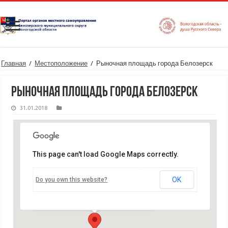
Главная
/
Местоположение
/
Рыночная площадь города Белозерск
Рыночная площадь города Белозерск
31.01.2018
This page can't load Google Maps correctly.
Рыночная площадь города Белозерск
OK
Do you own this website?
Рыночная площадь - Белозерск
Мероприятия