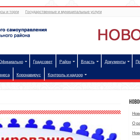
сы и торги
Государственные и муниципальные услуги
Официально
Градсовет
Район
Власть
Документы
П
знеса
Коронавирус
Контроль и надзор
Ново
Нов
О р
Нов