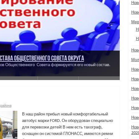
Нов
Нов
Мер
Н
Н
ьтатов определения кадастровой стоимости
Нов
орядке рассмотрения заявлений об исправлении
става Общественного Совета округа
ении кадастровой стоимости
ся прием конкурсной документации
Вологда» формирует кадровый резерв
Мол
ении публичных сервитутов
ов Общественного Совета формируется его новый состав.
Нов
Нов
Нов
Нов
 района
Нов
В наш район прибыл новый комфортабельный
Нов
автобус марки FORD. Он оборудован специально
для перевозки детей! В нем есть тахограф,
Нов
202
оснащен он системой ГЛОНАСС, имеются ремни