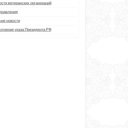
ости ветеранских организаций
дравления
чие новости
олнение указа Президента РФ