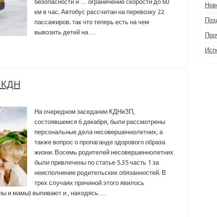
безопасности и … ограничение скорости до 60
Нов
км в час. Автобус рассчитан на перевозку 22
Поз
пассажиров. так что теперь есть на чем
вывозить детей на …
Про
Исп
 КДН
На очередном заседании КДНиЗП,
состоявшемся 6 декабря, были рассмотрены
персональные дела несовершеннолетних, а
также вопрос о пропаганде здорового образа
жизни. Восемь родителей несовершеннолетних
были привлечены по статье 5.35 часть 1 за
неисполнение родительских обязанностей. В
трех случаях причиной этого явилось
пы и мамы) выпивают и , находясь …