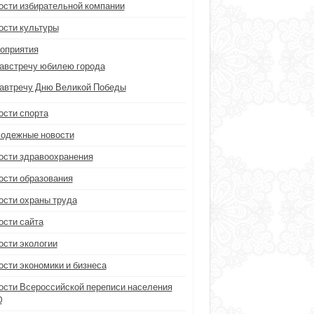
ости избирательной компании
ости культуры
оприятия
австречу юбилею города
автречу Дню Великой Победы
ости спорта
одежные новости
ости здравоохранения
ости образования
ости охраны труда
ости сайта
ости экологии
ости экономики и бизнеса
ости Всероссийской переписи населения
0