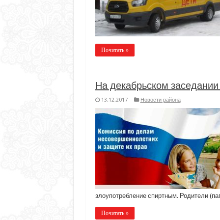
Почитать »
На декабрьском заседании
13.12.2017
Новости района
злоупотребление спиртным. Родители (па
Почитать »