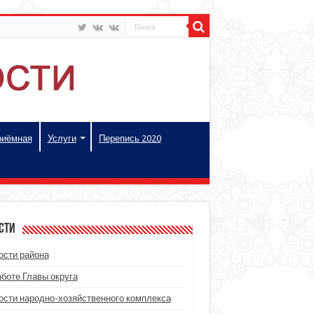
риёмная
Услуги
Перепись 2020
сти
ости района
аботе Главы округа
ости народно-хозяйственного комплекса