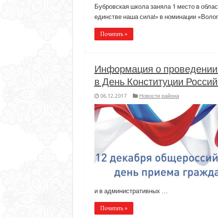
Бубровская школа заняла 1 место в обла
единстве наша сила!» в номинации «Воло
Почитать »
Информация о проведении 
в День Конституции Россий
06.12.2017
Новости района
и в административных …
Почитать »