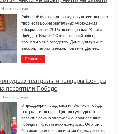
018»: никто не забыт, ничто не забыто
,
Новости культуры
Районный фестиваль-конкурс художественного
творчества образовательных учреждений
«Искры памяти-2018», посвященный 73-летию
Победы в Великой Отечественной войне,
прошел 4 мая в городском Доме культуры на
высоком патриотическом подъеме. Далее…
Почитать »
конкурсах театралы и танцоры Центра
на посвятили Победе
,
Новости культуры
В преддверии празднования Великой Победы
театралы и танцоры Центра культурного
развития района одержали многочисленные
победы в фестивалях-конкурсах. Об этом с
большим воодушевлением сообщила директор