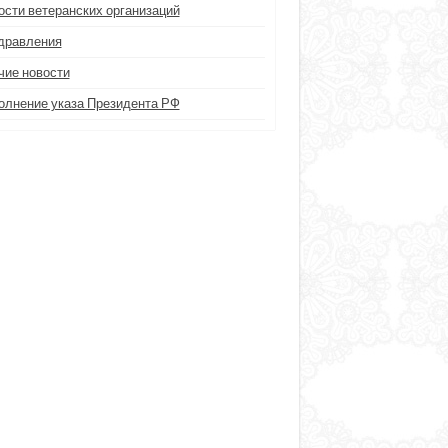
ости ветеранских организаций
дравления
чие новости
олнение указа Президента РФ