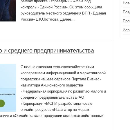
рамках проекта «Управдом» – «ЖКХ под
Нов
контроль «Единой России». Об этом сообщила
Поз
руководитель местного отделения ВПП «Единая
Россия» Е.Ю.Котлова. Далее…
Про
Исп
о и среднего предпринимательства
С целью оказания сельскохозяйственным
кооперативам информационной и маркетинговой
поддержки на базе сервисов Портала Бизнес-
навигатора Акционерного общества
«Федеральная корпорация по развитию малого и
среднего предпринимательства (АО
«Корпорация «МСП») разработаны новые
онлайн- ресурсы: «Навигатор по мерам
ации» и «Онлайн-каталог продукции сельскохозяйственных