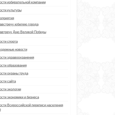
ости избирательной компании
ости культуры
оприятия
австречу юбилею города
автречу Дню Великой Победы
ости спорта
одежные новости
ости здравоохранения
ости образования
ости охраны труда
ости сайта
ости экологии
ости экономики и бизнеса
ости Всероссийской переписи населения
0