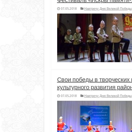
Фестиваль «Искры памяти-2
07.05.2018
Навтречу Дню Великой Победы
Свои победы в творческих 
культурного развития райо
07.05.2018
Навтречу Дню Великой Победы