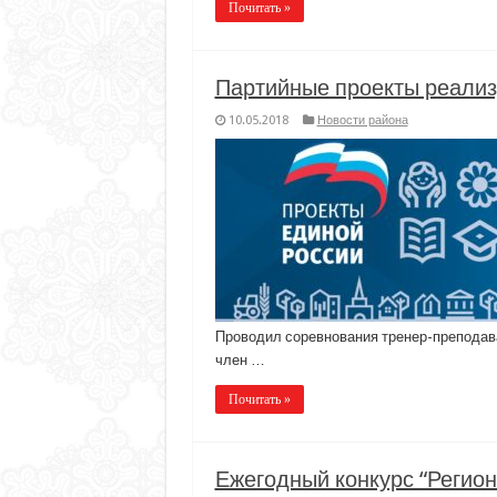
Почитать »
Партийные проекты реализ
10.05.2018
Новости района
Проводил соревнования тренер-преподава
член …
Почитать »
Ежегодный конкурс “Регион