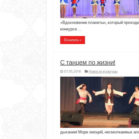
«Вдохновение планеты», который проходил
конкурсе …
Почитать »
С танцем по жизни!
07.05.2018
Новости культуры
дыхании! Море эмоций, несмолкаемых ап