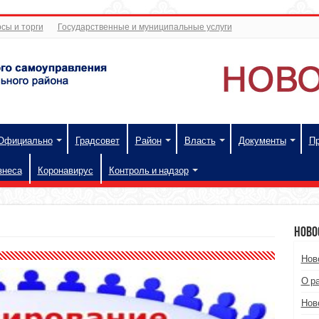
сы и торги
Государственные и муниципальные услуги
Официально
Градсовет
Район
Власть
Документы
П
знеса
Коронавирус
Контроль и надзор
Ново
Нов
О р
Нов