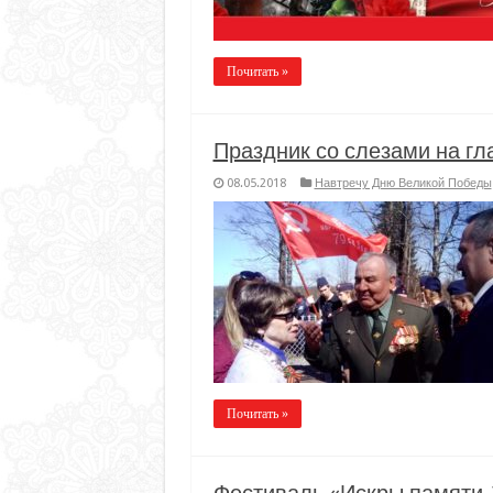
Почитать »
Праздник со слезами на гл
08.05.2018
Навтречу Дню Великой Победы
Почитать »