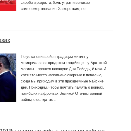
скорби и радости, боль утрат и великие
самопожертвования. За коротким, но …
азах
По установившейся традиции митинг у
мемориала на городском кладбище – у Братской
могилы – прошел накануне Дня Победы, 8 мая. И
хотя это место наполнено скорбью и печалью,
сюда мы приходим в эти праздничные майские
дни. Приходим, чтобы почтить память о воинах,
погибших на фронтах Великой Отечественной
войны, о солдатах …