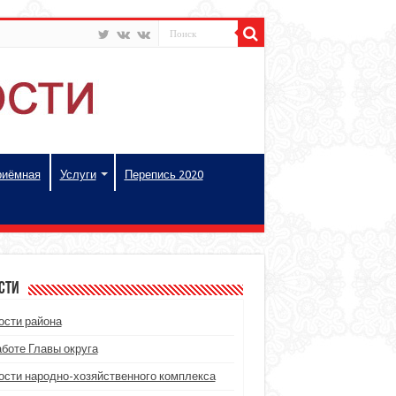
риёмная
Услуги
Перепись 2020
сти
ости района
аботе Главы округа
ости народно-хозяйственного комплекса