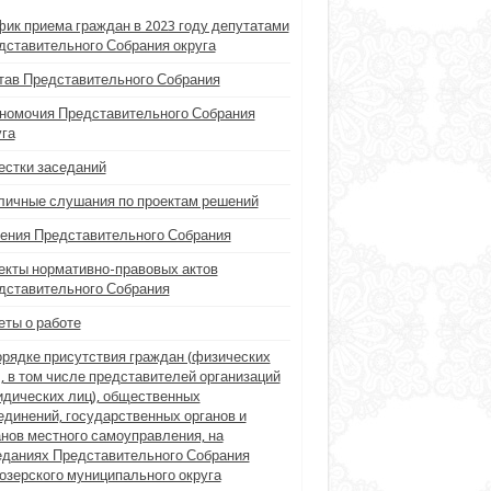
фик приема граждан в 2023 году депутатами
дставительного Собрания округа
тав Представительного Собрания
номочия Представительного Собрания
уга
естки заседаний
личные слушания по проектам решений
ения Представительного Собрания
екты нормативно-правовых актов
дставительного Собрания
еты о работе
орядке присутствия граждан (физических
), в том числе представителей организаций
идических лиц), общественных
единений, государственных органов и
анов местного самоуправления, на
еданиях Представительного Собрания
озерского муниципального округа