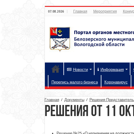
Главная
Мероприятия
Конкур
07.08.2026
Новости
Информация
Перепись малого бизнеса
Коронавирус
Главная
/
Документы
/
Решения Представительн
Решения от 11 ок
Решение
№75 «О назначении на должность