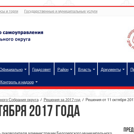
сы и торги
Государственные и муниципальные услуги
Официально
Градсовет
Район
Власть
Документы
П
Контроль и надзор
ого Собрания округа
/
Решения за 2017 год
/
Решения от 11 октября 201
тября 2017 года
Пред
 руководителя администрации Белозерского муниципального