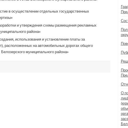
Гра
астие в осуществлении отдельных государственных
Пре
ертизы»
Сос
азработки и утверждения схемы размещения рекламных
Пол
муниципального района»
окр
здания, использования и установление платы за
Пов
т), расположенных на автомобильных дорогах общего
х Белозерского муниципального района»
Пуб
Реш
Про
Пре
Отч
О п
лиц
(юр
объ
орг
зас
Бел