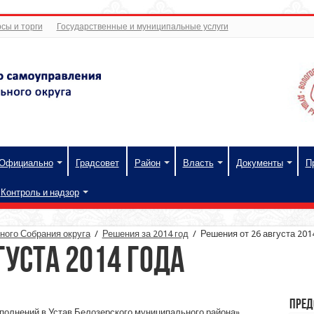
сы и торги
Государственные и муниципальные услуги
Официально
Градсовет
Район
Власть
Документы
П
Контроль и надзор
ого Собрания округа
/
Решения за 2014 год
/
Решения от 26 августа 201
густа 2014 года
Пред
полнений в Устав Белозерского муниципального района»