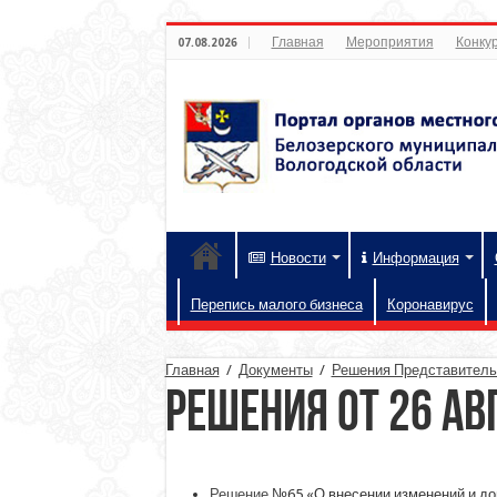
Главная
Мероприятия
Конкур
07.08.2026
Новости
Информация
Перепись малого бизнеса
Коронавирус
Главная
/
Документы
/
Решения Представительн
Решения от 26 ав
Решение
№65 «О внесении изменений и до