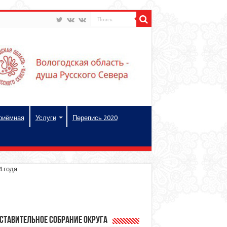
риёмная
Услуги
Перепись 2020
4 года
ставительное Собрание округа