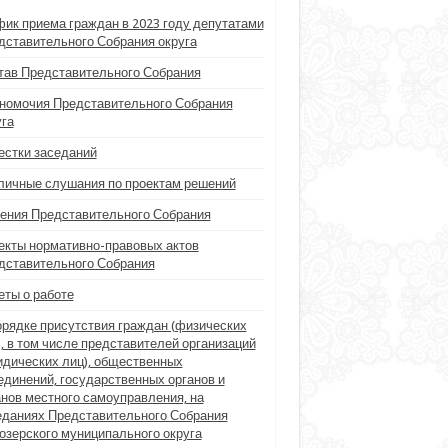
фик приема граждан в 2023 году депутатами
дставительного Собрания округа
тав Представительного Собрания
номочия Представительного Собрания
уга
естки заседаний
личные слушания по проектам решений
ения Представительного Собрания
екты нормативно-правовых актов
дставительного Собрания
еты о работе
орядке присутствия граждан (физических
), в том числе представителей организаций
идических лиц), общественных
единений, государственных органов и
анов местного самоуправления, на
еданиях Представительного Собрания
озерского муниципального округа