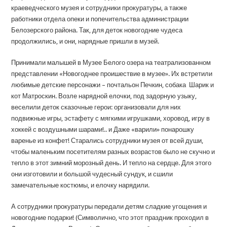
краеведческого музея и сотрудники прокуратуры, а также
работники отдела опеки и попечительства администрации
Белозерского района. Так, для деток новогодние чудеса
продолжились, и они, нарядные пришли в музей.
Принимали малышей в Музее Белого озера на театрализованном
представлении «Новогоднее проишествие в музее». Их встретили
любимые детские персонажи – почтальон Печкин, собака Шарик и
кот Матроскин. Возле нарядной елочки, под задорную узыку,
веселили деток сказочные герои: организовали для них
подвижные игры, эстафету с мягкими игрушками, хоровод, игру в
хоккей с воздушными шарами!.. и Даже «варили» понарошку
варенье из конфет! Старались сотрудники музея от всей души,
чтобы маленьким посетителям разных возрастов было не скучно и
тепло в этот зимний морозный день. И тепло на сердце. Для этого
они изготовили и большой чудесный сундук, и сшили
замечательные костюмы, и елочку нарядили.
А сотрудники прокуратуры передали детям сладкие угощения и
новогодние подарки! (Символично, что этот праздник проходил в