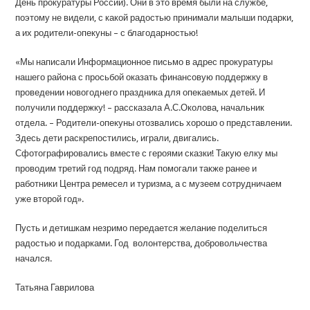
День прокуратуры России). Они в это время были на службе,
поэтому не видели, с какой радостью принимали малыши подарки,
а их родители-опекуны – с благодарностью!
«Мы написали Информационное письмо в адрес прокуратуры
нашего района с просьбой оказать финансовую поддержку в
проведении новогоднего праздника для опекаемых детей. И
получили поддержку! – рассказала А.С.Околова, начальник
отдела. – Родители-опекуны отозвались хорошо о представлении.
Здесь дети раскрепостились, играли, двигались.
Сфотографировались вместе с героями сказки! Такую елку мы
проводим третий год подряд. Нам помогали также ранее и
работники Центра ремесел и туризма, а с музеем сотрудничаем
уже второй год».
Пусть и детишкам незримо передается желание поделиться
радостью и подарками. Год волонтерства, добровольчества
начался.
Татьяна Гаврилова