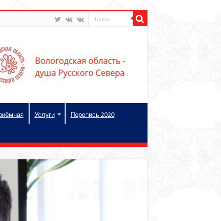
риёмная
Услуги
Перепись 2020