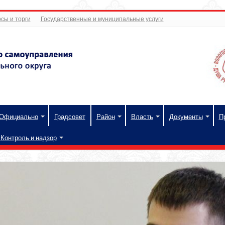
сы и торги
Государственные и муниципальные услуги
Официально
Градсовет
Район
Власть
Документы
П
Контроль и надзор