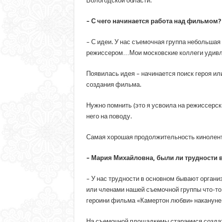
Вологодской области.
– С чего начинается работа над фильмом?
– С идеи. У нас съемочная группа небольшая
режиссером…Мои московские коллеги удивля
Появилась идея – начинается поиск героя ил
создания фильма.
Нужно помнить (это я усвоила на режиссерск
него на поводу.
Самая хорошая продолжительность киноленты
– Мария Михайловна, были ли трудности 
– У нас трудности в основном бывают организ
или членами нашей съемочной группы что-то
героини фильма «Камертон любви» накануне 
На съемочной площадкемы стараемся создат