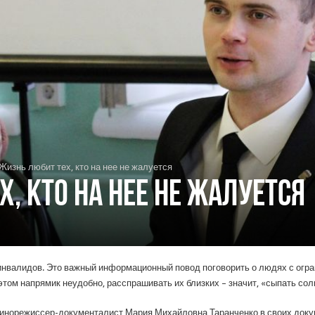
Жизнь любит тех, кто на нее не жалуется
, кто на нее не жалуется
а инвалидов. Это важный информационный повод поговорить о людях с огр
этом напрямик неудобно, расспрашивать их близких – значит, «сыпать со
я кинорежиссер-документалист Мария Михайловна Таранченко в своих до