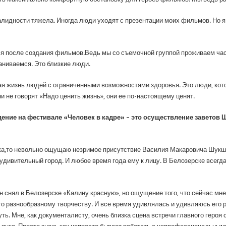
валидности тяжела. Иногда люди уходят с презентации моих фильмов. Но я
 после создания фильмов.Ведь мы со съемочной группой проживаем час
аниваемся. Это близкие люди.
жизнь людей с ограниченными возможностями здоровья. Это люди, котор
и не говорят «Надо ценить жизнь», они ее по-настоящему ценят.
ние на фестивале «Человек в кадре» – это осуществление заветов 
ска,то невольно ощущаю незримое присутствие Василия Макаровича Шукш
удивительный город. И любое время года ему к лицу. В Белозерске всегда
н снял в Белозерске «Калину красную», но ощущение того, что сейчас мн
его разнообразному творчеству. И все время удивлялась и удивляюсь его
ь. Мне, как документалисту, очень близка сцена встречи главного героя 