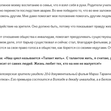
должное моему воспитанию в семье, что я взял себя в руки. Родители учил
о перенести последствия аварии. Во мне победило то, что во мне заложен
 помочь другим. Мне даже помогает мое положение помогать другим людям
ействие на зрителя. Оно должно быть, потому что показывает правду жиз
 отношение общества к инвалидам, помогает преодолевать существующ
ом деле, этот барьер существовал и сейчас стал, благодаря фильмам, р
ются за свое право голоса в обществе, как борются со своими недугами. О
а: «Наш цикл называется «Талант жить». С талантом жить, я считаю,
исит от самих людей. Жизнь любит тех, кто на нее не жалуется!»
белозерские зрители увидели 20-й документальный фильм Марии Таранч
ов». Его премьера состоится в Вологде в декаду инвалидов, а в Белозе