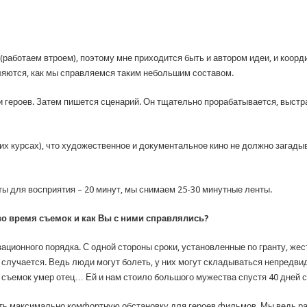
 (работаем втроем), поэтому мне приходится быть и автором идеи, и коор
ются, как мы справляемся таким небольшим составом.
и героев. Затем пишется сценарий. Он тщательно прорабатывается, выстр
их курсах), что художественное и документальное кино не должно загадыв
 для восприятия – 20 минут, мы снимаем 25-30 минутные ленты.
во время съемок и как Вы с ними справлялись?
ационного порядка. С одной стороны сроки, установленные по гранту, жест
 случается. Ведь люди могут болеть, у них могут складываться непредви
съемок умер отец… Ей и нам стоило большого мужества спустя 40 дней с
ь максимально комфортную обстановку для героев фильмов. Мы ведь ра