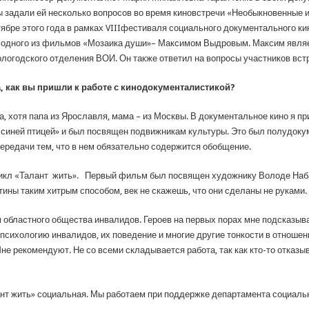
мы задали ей несколько вопросов во время киновстречи «Необыкновенные
тябре этого года в рамках VIIIфестиваля социального документального к
м одного из фильмов «Мозаика души»– Максимом Выдровым. Максим явля
огодского отделения ВОИ. Он также ответил на вопросы участников встр
, как вы пришли к работе с кинодокументалистикой?
а, хотя папа из Ярославля, мама – из Москвы. В документальное кино я при
 синей птицей» и был посвящен подвижникам культуры. Это был полудоку
редачи тем, что в нем обязательно содержится обобщение.
 цикл «Талант жить». Первый фильм был посвящен художнику Володе Набат
артины таким хитрым способом, век не скажешь, что они сделаны не руками.
бластного общества инвалидов. Героев на первых порах мне подсказывали
 психологию инвалидов, их поведение и многие другие тонкости в отношен
не рекомендуют. Не со всеми складывается работа, так как кто-то отказыв
нт жить» социальная. Мы работаем при поддержке департамента социаль