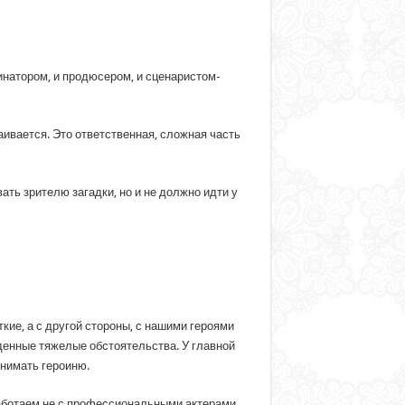
динатором, и продюсером, и сценаристом-
аивается. Это ответственная, сложная часть
ать зрителю загадки, но и не должно идти у
кие, а с другой стороны, с нашими героями
денные тяжелые обстоятельства. У главной
нимать героиню.
ботаем не с профессиональными актерами.