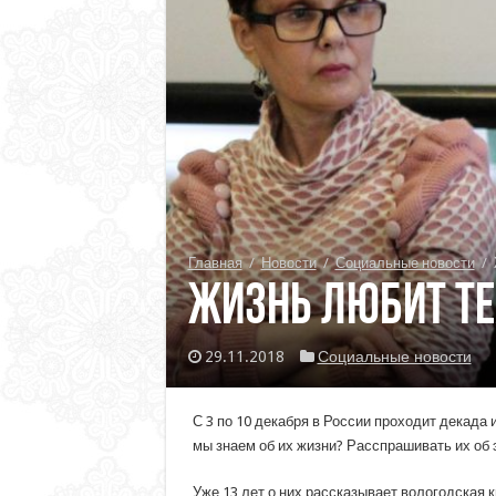
Главная
/
Новости
/
Социальные новости
/
Жизнь любит тех
29.11.2018
Социальные новости
С 3 по 10 декабря в России проходит декад
мы знаем об их жизни? Расспрашивать их об 
Уже 13 лет о них рассказывает вологодска