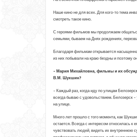
Наше кино не для всех. Для кого-то тема ин
смотреть такое кино.
С героями фильмов мы продолжаем общаться
семьями, бываем на Днях рождениях, перезв
Благодаря фильмам открывается насыщенная 
из них побывали на краю бездны и поэтому он
– Мария Михайловна, фильмы и их обсужде
В.М. Шукшин?
– Каждый раз, когда иду по улицам Белозер
всегда бываю с удовольствием. Белозерск – 
на улице.
Много лет прошло с того момента, как Шукши
остается. Всегда с интересом относилась к 
чувствовать людей, видеть их внутреннюю сут