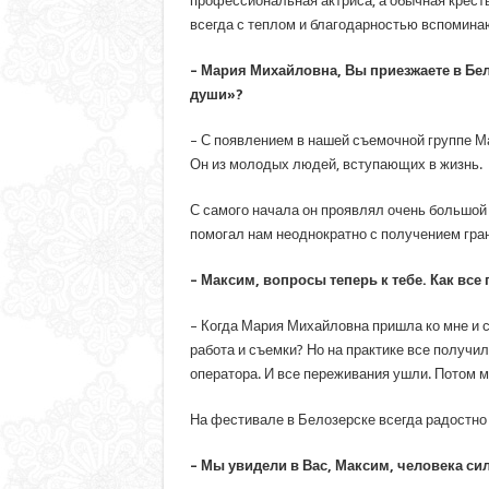
профессиональная актриса, а обычная кресть
всегда с теплом и благодарностью вспоминаю
– Мария Михайловна, Вы приезжаете в Бел
души»?
– С появлением в нашей съемочной группе М
Он из молодых людей, вступающих в жизнь.
С самого начала он проявлял очень большой 
помогал нам неоднократно с получением гр
– Максим, вопросы теперь к тебе. Как все
– Когда Мария Михайловна пришла ко мне и ск
работа и съемки? Но на практике все получил
оператора. И все переживания ушли. Потом м
На фестивале в Белозерске всегда радостно 
– Мы увидели в Вас, Максим, человека сил