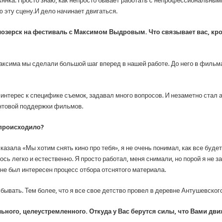
янка. Просто знаю, как непросто бывает работать с непрофессиональными 
 эту сцену.И дело начинает двигаться.
озерск на фестиваль с Максимом Выдровым. Что связывает вас, кром
аксима мы сделали большой шаг вперед в нашей работе. До него в фильма
интерес к специфике съемок, задавал много вопросов. И незаметно стал
антовой поддержки фильмов.
 происходило?
азала «Мы хотим снять кино про тебя», я не очень понимал, как все буде
ось легко и естественно. Я просто работал, меня снимали, но порой я не
не был интересен процесс отбора отснятого материала.
бывать. Тем более, что я все свое детство провел в деревне Антушевског
ьного, целеустремленного. Откуда у Вас берутся силы, что Вами дви