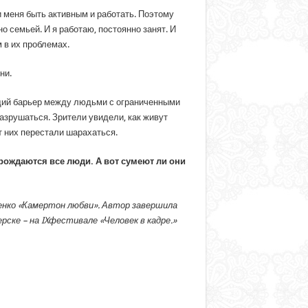
и меня быть активным и работать. Поэтому
о семьей. И я работаю, постоянно занят. И
 в их проблемах.
ни.
ий барьер между людьми с ограниченными
азрушаться. Зрители увидели, как живут
т них перестали шарахаться.
 рождаются все люди. А вот сумеют ли они
енко «Камертон любви». Автор завершила
рске – на
IX
фестивале «Человек в кадре.»