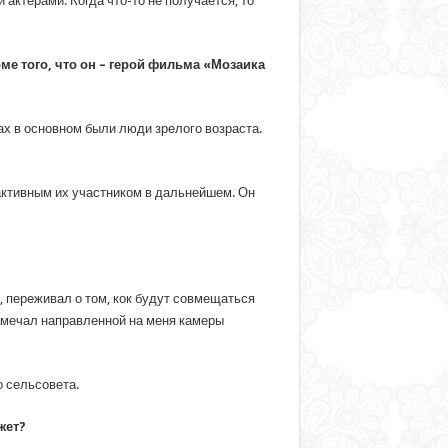
актерами. Когда что-то не получается, то
е того, что он – герой фильма «Мозаика
х в основном были люди зрелого возраста.
 активным их участником в дальнейшем. Он
т, переживал о том, кок будут совмещаться
 замечал направленной на меня камеры
о сельсовета.
жет?