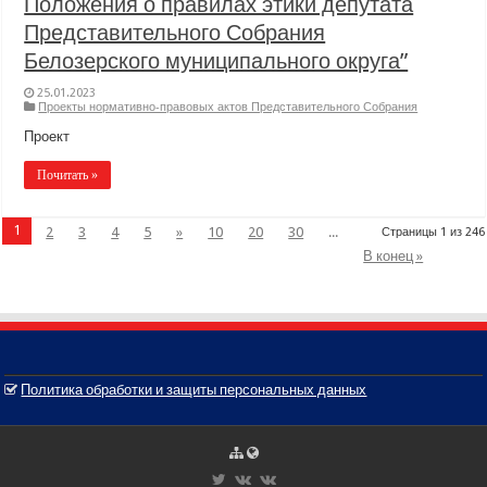
Положения о правилах этики депутата
Представительного Собрания
Белозерского муниципального округа”
25.01.2023
Проекты нормативно-правовых актов Представительного Собрания
Проект
Почитать »
1
2
3
4
5
»
10
20
30
...
Страницы 1 из 246
В конец »
Политика обработки и защиты персональных данных