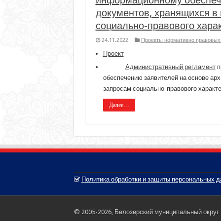
документов, хранящихся в
социально-правового хара
24.11.2022
Проекты нормативно правовых 
Проект
Административный регламент
п
обеспечению заявителей на основе арх
запросам социально-правового характ
Далее…
Политика обработки и защиты персональных 
© 2005-2026, Белозерский муниципальный округ