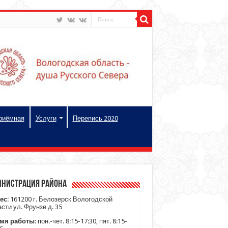
риёмная
Услуги
Перепись 2020
нистрация района
ес
: 161200 г. Белозерск Вологодской
сти ул. Фрунзе д. 35
мя работы
: пон.-чет. 8:15-17:30, пят. 8:15-