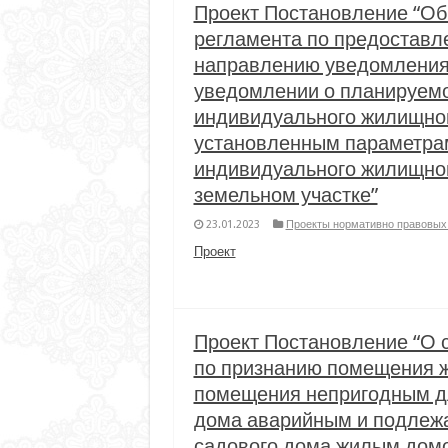
Проект Постановление “Об
регламента по предоставл
направлению уведомления 
уведомлении о планируемо
индивидуального жилищног
установленным параметрам
индивидуального жилищног
земельном участке”
23.01.2023
Проекты нормативно правовых 
Проект
Проект Постановление “О 
по признанию помещения 
помещения непригодным дл
дома аварийным и подлежа
садового дома жилым дом