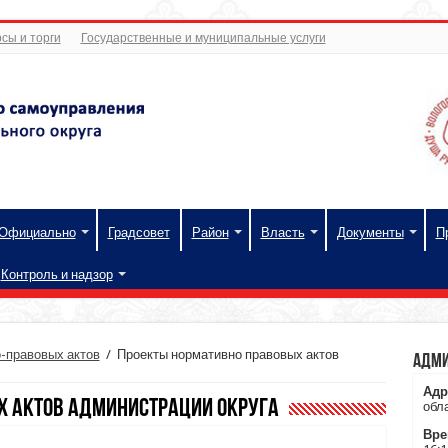
сы и торги
Государственные и муниципальные услуги
Официально
Градсовет
Район
Власть
Документы
П
Контроль и надзор
-правовых актов
/
Проекты нормативно правовых актов
Адми
Адр
х актов Администрации округа
обла
Вре