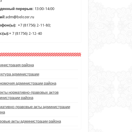
5
денный перерыв:
13:00-14:00
il:
adm@belozer.ru
ефон(ы):
+7 (81756) 2-11-80;
с(ы):
+ 7 (81756) 2-12-40
инистрация района
уктура администрации
номочия администрации района
екты нормативно-правовых актов
инистрации района
мативно-правовые акты администрации
она
вовые акты администрации района