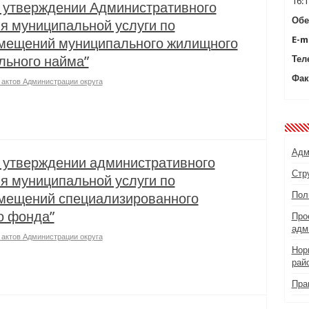
16:1
 утверждении Административного
Обе
я муниципальной услуги по
E-ma
мещений муниципального жилищного
льного найма”
Тел
Фак
актов Администрации округа
Адм
 утверждении административного
Стр
я муниципальной услуги по
Пол
мещений специализированного
о фонда”
Про
адм
актов Администрации округа
Нор
рай
Пра