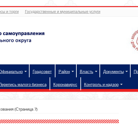
сы и торги
Государственные и муниципальные услуги
Официально
Градсовет
Район
Власть
Документы
П
Перепись малого бизнеса
Коронавирус
Контроль и надзор
хования
(Страница 7)