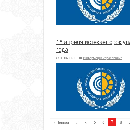
15 апреля истекает срок у
года
08.04.2021
Информация страхования
7
« Первая
...
«
5
6
8