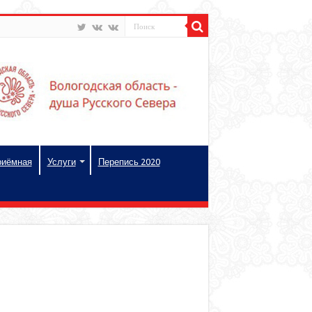
риёмная
Услуги
Перепись 2020