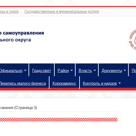
сы и торги
Государственные и муниципальные услуги
Официально
Градсовет
Район
Власть
Документы
П
Перепись малого бизнеса
Коронавирус
Контроль и надзор
хования
(Страница 5)