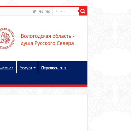
риёмная
Услуги
Перепись 2020