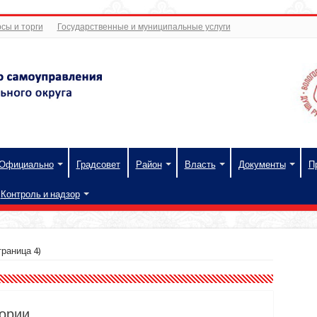
сы и торги
Государственные и муниципальные услуги
Официально
Градсовет
Район
Власть
Документы
П
Контроль и надзор
раница 4)
тории