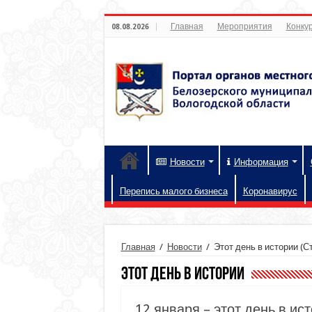
Главная
Мероприятия
Конкур
08.08.2026
Новости
Информация
Перепись малого бизнеса
Коронавирус
Главная
/
Новости
/
Этот день в истории
(Ст
Этот день в истории
12 января – этот день в ис