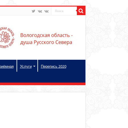
риёмная
Услуги
Перепись 2020