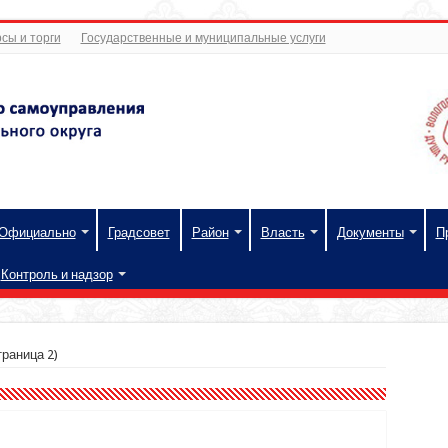
сы и торги
Государственные и муниципальные услуги
Официально
Градсовет
Район
Власть
Документы
П
Контроль и надзор
раница 2)
и