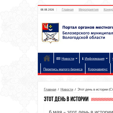
Главная
Мероприятия
Конкур
08.08.2026
Новости
Информация
Перепись малого бизнеса
Коронавирус
Главная
/
Новости
/
Этот день в истории
(Ст
Этот день в истории
6 мая – этот день в истори