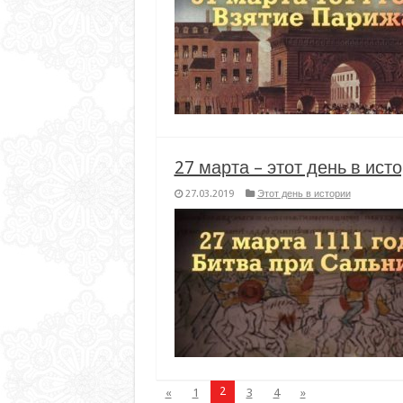
27 марта – этот день в ист
27.03.2019
Этот день в истории
2
«
1
3
4
»