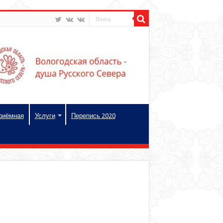
риёмная
Услуги
Перепись 2020