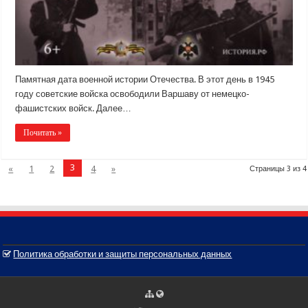
Памятная дата военной истории Отечества. В этот день в 1945
году советские войска освободили Варшаву от немецко-
фашистских войск. Далее…
Почитать »
3
«
1
2
4
»
Страницы 3 из 4
Политика обработки и защиты персональных данных