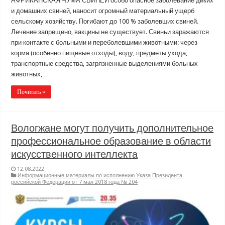
АФРИКАНСКАЯ ЧУМА СВИНЕЙ особо опасное заболевание диких
и домашних свиней, наносит огромный материальный ущерб
сельскому хозяйству. Погибают до 100 % заболевших свиней.
Лечение запрещено, вакцины не существует. Свиньи заражаются
при контакте с больными и переболевшими животными: через
корма (особенно пищевые отходы), воду, предметы ухода,
транспортные средства, загрязненные выделениями больных
животных, …
Почитать »
Вологжане могут получить дополнительное
профессиональное образование в области
искусственного интеллекта
12.08.2022
Информационные материалы по исполнению Указа Президента
российской Федерации от 7 мая 2018 года № 204