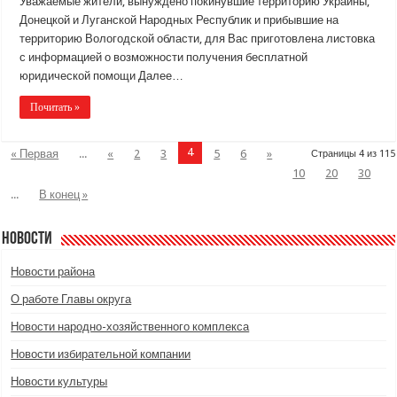
Уважаемые жители, вынуждено покинувшие территорию Украины,
Донецкой и Луганской Народных Республик и прибывшие на
территорию Вологодской области, для Вас приготовлена листовка
с информацией о возможности получения бесплатной
юридической помощи Далее…
Почитать »
4
« Первая
...
«
2
3
5
6
»
Страницы 4 из 115
10
20
30
...
В конец »
Новости
Новости района
О работе Главы округа
Новости народно-хозяйственного комплекса
Новости избирательной компании
Новости культуры