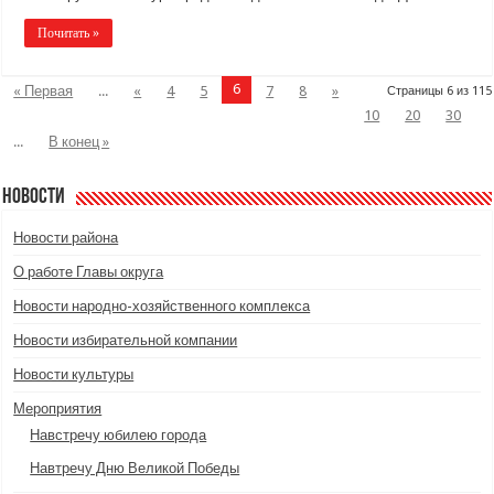
Почитать »
6
« Первая
...
«
4
5
7
8
»
Страницы 6 из 115
10
20
30
...
В конец »
Новости
Новости района
О работе Главы округа
Новости народно-хозяйственного комплекса
Новости избирательной компании
Новости культуры
Мероприятия
Навстречу юбилею города
Навтречу Дню Великой Победы