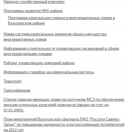
Народно-хозяйственный комплекс
Программы развития НКХ района
Программа капитального ремонта многоквартирных домов в
Белозерском районе
Новая система капитальных ремонтов общего имущества
многоквартирных домов
Информация о деятельности управляющих организаций в сфере
многоквартирными домами
Рейтинг управляющих компаний района
Информация о тарифах на коммунальные ресурсы
Транспорт
Газоснабжение
Списки граждан имеющих право на получение МСЗ по обеспечению
жильем отдельных категорий граждан вставших на учет до
01.01.2005г.
План мероприятий Вологодского филиала ПАО “Россети Северо-
Запад” по повышению надежности электроснабжения потребителей
на 2022 год