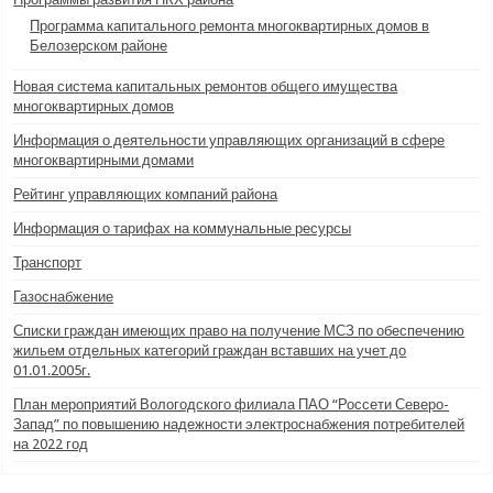
Программа капитального ремонта многоквартирных домов в
Белозерском районе
Новая система капитальных ремонтов общего имущества
многоквартирных домов
Информация о деятельности управляющих организаций в сфере
многоквартирными домами
Рейтинг управляющих компаний района
Информация о тарифах на коммунальные ресурсы
Транспорт
Газоснабжение
Списки граждан имеющих право на получение МСЗ по обеспечению
жильем отдельных категорий граждан вставших на учет до
01.01.2005г.
План мероприятий Вологодского филиала ПАО “Россети Северо-
Запад” по повышению надежности электроснабжения потребителей
на 2022 год