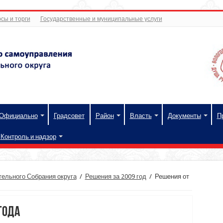
сы и торги
Государственные и муниципальные услуги
Официально
Градсовет
Район
Власть
Документы
П
Контроль и надзор
ельного Собрания округа
/
Решения за 2009 год
/
Решения от
года