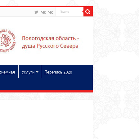
риёмная
Услуги
Перепись 2020