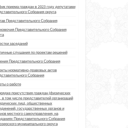
фик приема граждан в 2023 году депутатами
дставительного Собрания округа
тав Представительного Собрания
номочия Представительного Собрания
уга
естки заседаний
личные слушания по проектам решений
ения Представительного Собрания
екты нормативно-правовых актов
дставительного Собрания
еты о работе
орядке присутствия граждан (физических
), в том числе представителей организаций
идических лиц), общественных
единений, государственных органов и
анов местного самоуправления, на
еданиях Представительного Собрания
озерского муниципального округа