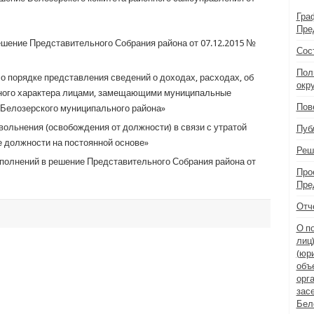
Гра
Пре
шение Представительного Собрания района от 07.12.2015 №
Сос
Пол
 порядке представления сведений о доходах, расходах, об
окр
ного характера лицами, замещающими муниципальные
Пов
Белозерского муниципального района»
льнения (освобождения от должности) в связи с утратой
Пуб
должности на постоянной основе»
Реш
полнений в решение Представительного Собрания района от
Про
Пре
Отч
О п
лиц
(юр
объ
орг
зас
Бел