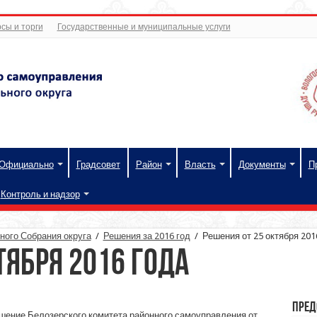
сы и торги
Государственные и муниципальные услуги
Официально
Градсовет
Район
Власть
Документы
П
Контроль и надзор
ого Собрания округа
/
Решения за 2016 год
/
Решения от 25 октября 201
тября 2016 года
Пред
шение Белозерского комитета районного самоуправления от