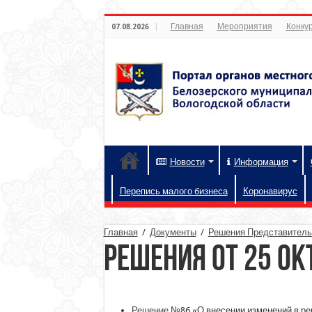
Главная
Мероприятия
Конкур
07.08.2026
Новости
Информация
Перепись малого бизнеса
Коронавирус
Главная
/
Документы
/
Решения Представительн
Решения от 25 ок
Решение
№86 «О внесении изменений в ре