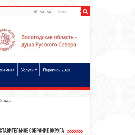
риёмная
Услуги
Перепись 2020
6 года
ставительное Собрание округа