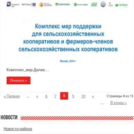
Комплекс_мер Далее…
Почитать »
8
« Первая
...
«
6
7
9
10
»
Страницы 8 из 13
...
В конец »
Новости
Новости района