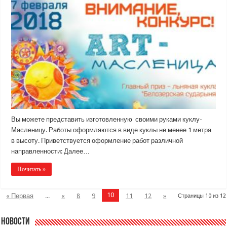
Вы можете представить изготовленную своими руками куклу-
Масленицу. Работы оформляются в виде куклы не менее 1 метра
в высоту. Приветствуется оформление работ различной
направленности: Далее…
Почитать »
10
« Первая
...
«
8
9
11
12
»
Страницы 10 из 12
Новости