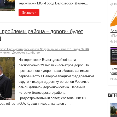
территории МО «Город Белозерск». Далее…
10
Почитать »
 проблемы района – дороги- будет
Бел
«Пр
й
24
аза Президента российской Федерации от 7 мая 2018 года № 204
,
учения - Дорожное хозяйство
На территории Вологодской области
расположено 29 тысяч километров дорог. По
пре
протяженности дорог наша область занимает
уча
первое место в Северо-западном федеральном
06
округе и входит в десятку регионов России, с
самой длинной дорожной сетью. Первый в
истории Белозерского района
Кате
Градостроительный совет, состоявшийся 3
ора области О.А. Кувшинникова, начался с …