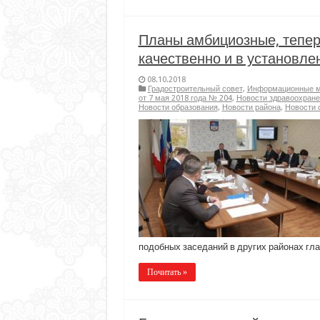
Планы амбициозные, тепер
качественно и в установле
08.10.2018
Градостроительный совет
,
Информационные ма
от 7 мая 2018 года № 204
,
Новости здравоохране
Новости образования
,
Новости района
,
Новости 
подобных заседаний в других районах гла
Почитать »