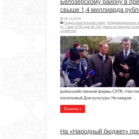
Белозерскому району в пр
свыше 1,4 миллиарда рубл
06.10.2018
Градостроительный совет
,
Информационные ма
от 7 мая 2018 года № 204
,
Новости народно-хозя
хозяйство
рыбохозяйственной фермы СХПК «Чистое 
поселковый Дом культуры. На каждом …
Почитать »
На «Народный бюджет» про