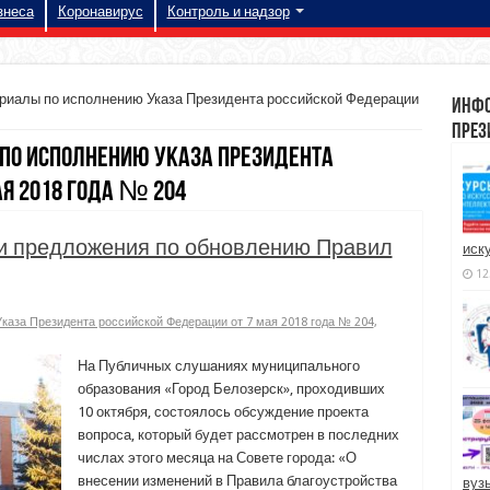
знеса
Коронавирус
Контроль и надзор
иалы по исполнению Указа Президента российской Федерации
инфо
През
о исполнению Указа Президента
ая 2018 года № 204
ои предложения по обновлению Правил
иск
12
аза Президента российской Федерации от 7 мая 2018 года № 204
,
На Публичных слушаниях муниципального
образования «Город Белозерск», проходивших
10 октября, состоялось обсуждение проекта
вопроса, который будет рассмотрен в последних
числах этого месяца на Совете города: «О
внесении изменений в Правила благоустройства
вуз