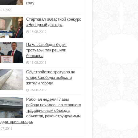
году
.07.2020
Стартовал областной конкурс
«Народный доктор»
15.08.2019
На ул. Свободы будут
тротуары, так решили
белозера
15.08.2019
Обустройство тротуара по
улице Свободы выбрали
жители города
06.08.2019
Рабочая неделя Главы
района началась со ставшего
традиционным объезда
объектов, реконструируемым
ерритории города.
.07.2019