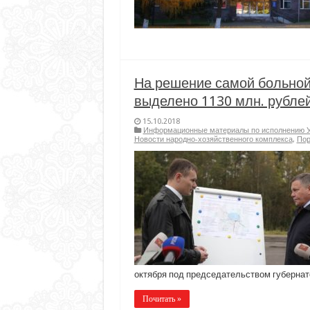
На решение самой больной
выделено 1130 млн. рубле
15.10.2018
Информационные материалы по исполнению Ук
Новости народно-хозяйственного комплекса
,
Пор
октября под председательством губернат
Почитать »