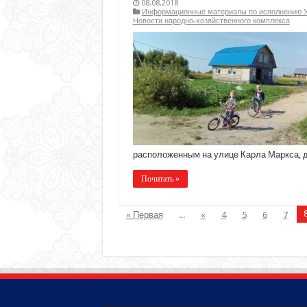
08.08.2018
Информационные материалы по исполнению Ук
Новости народно-хозяйственного комплекса
расположенным на улице Карла Маркса, д.
Почитать »
« Первая
...
«
4
5
6
7