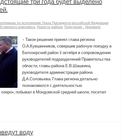
едстоящие три года будет выделено
ей.
териалы по исполнению Указа Президента российской Федерации
йственного комплекса
,
Новости района
,
Поручения - Дорожное
– Такое решение принял глава региона
О.А.Кувшинников, совершив рабочую поездку в
Белозерский район 3 октября в сопровождении
руководителей подразделений Правительства
области, главы района Е.В.Шашкина,
руководителя администрации района
Д.А.Соловьева. Глава региона детально
познакомился с деятельностью
озеро», побывал в Мондомской средней школе, посетил
ведут воду