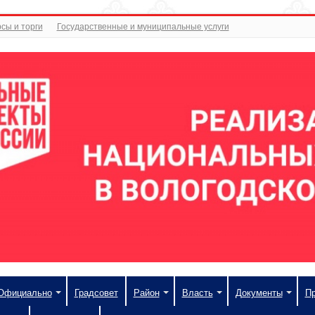
сы и торги
Государственные и муниципальные услуги
Официально
Градсовет
Район
Власть
Документы
П