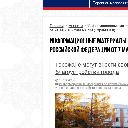
Перепись малого би
Главная
/
Новости
/
Информационные матер
от 7 мая 2018 года № 204
(Страница 8)
Информационные материалы п
российской Федерации от 7 м
Горожане могут внести св
благоустройства города
15.10.2018
Информационные материалы по исполнению Ук
Новости народно-хозяйственного комплекса