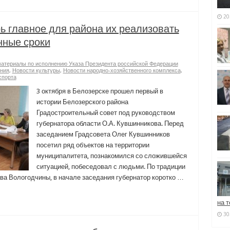
20
ь главное для района их реализовать
нные сроки
териалы по исполнению Указа Президента российской Федерации
ния
,
Новости культуры
,
Новости народно-хозяйственного комплекса
,
спорта
3 октября в Белозерске прошел первый в
истории Белозерского района
Градостроительный совет под руководством
губернатора области О.А. Кувшинникова. Перед
заседанием Градсовета Олег Кувшинников
посетил ряд объектов на территории
муниципалитета, познакомился со сложившейся
ситуацией, побеседовал с людьми. По традиции
ва Вологодчины, в начале заседания губернатор коротко …
на т
30