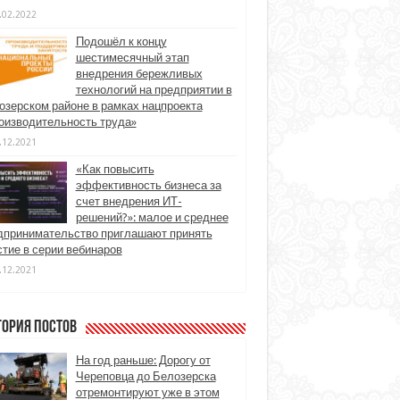
.02.2022
Подошёл к концу
шестимесячный этап
внедрения бережливых
технологий на предприятии в
озерском районе в рамках нацпроекта
оизводительность труда»
.12.2021
«Как повысить
эффективность бизнеса за
счет внедрения ИТ-
решений?»: малое и среднее
дпринимательство приглашают принять
стие в серии вебинаров
.12.2021
гория постов
На год раньше: Дорогу от
Череповца до Белозерска
отремонтируют уже в этом