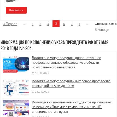
Далее…
Почитать »
5
« Первая
...
«
3
4
6
7
»
...
Страницы 5 из 8
В конец »
информация по исполнению указа Президента РФ от 7 мая
2018 года № 204
Вологжане могут получить дополнительное
профессиональное образование в области
искусственного интеллекта
12.08.2022
Вологжане могут получить цифровую профессию
со скидкой от 50% до 100%
28.04.2022
Вологодских школьников и студентов приглашают
на вебинар «Приемная кампания 2022 на ИТ-
специальности в вузы»