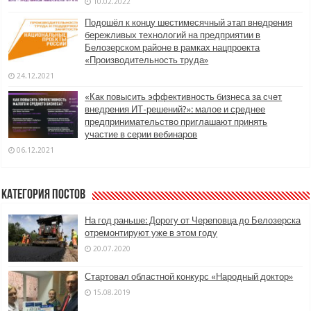
10.02.2022
Подошёл к концу шестимесячный этап внедрения
бережливых технологий на предприятии в
Белозерском районе в рамках нацпроекта
«Производительность труда»
24.12.2021
«Как повысить эффективность бизнеса за счет
внедрения ИТ-решений?»: малое и среднее
предпринимательство приглашают принять
участие в серии вебинаров
06.12.2021
Категория постов
На год раньше: Дорогу от Череповца до Белозерска
отремонтируют уже в этом году
20.07.2020
Стартовал областной конкурс «Народный доктор»
15.08.2019