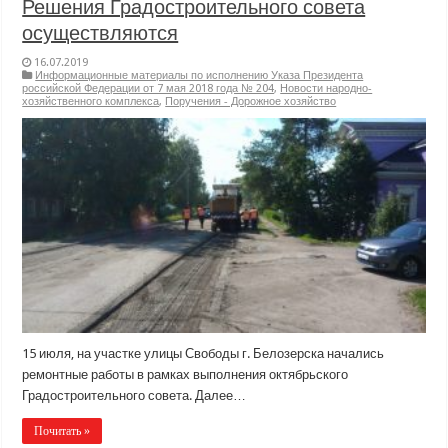
Решения Градостроительного совета
осуществляются
16.07.2019
Информационные материалы по исполнению Указа Президента
российской Федерации от 7 мая 2018 года № 204
,
Новости народно-
хозяйственного комплекса
,
Поручения - Дорожное хозяйство
15 июля, на участке улицы Свободы г. Белозерска начались
ремонтные работы в рамках выполнения октябрьского
Градостроительного совета. Далее…
Почитать »