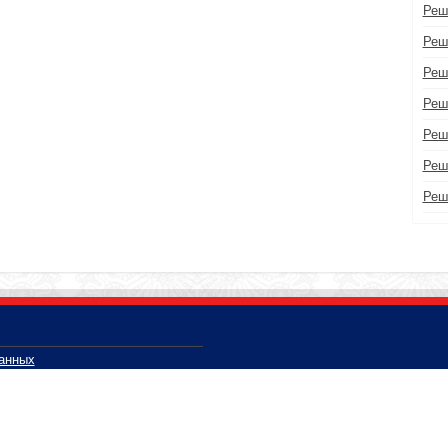
Реш
Реш
Реш
Реш
Реш
Реш
Реш
данных
 Вологодской области