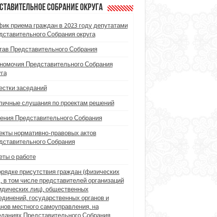
ставительное Собрание округа
фик приема граждан в 2023 году депутатами
дставительного Собрания округа
тав Представительного Собрания
номочия Представительного Собрания
уга
естки заседаний
личные слушания по проектам решений
ения Представительного Собрания
екты нормативно-правовых актов
дставительного Собрания
еты о работе
орядке присутствия граждан (физических
), в том числе представителей организаций
идических лиц), общественных
единений, государственных органов и
анов местного самоуправления, на
еданиях Представительного Собрания