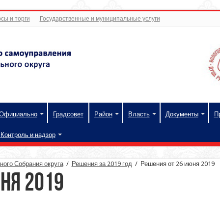
сы и торги
Государственные и муниципальные услуги
Официально
Градсовет
Район
Власть
Документы
П
Контроль и надзор
ого Собрания округа
/
Решения за 2019 год
/
Решения от 26 июня 2019
ня 2019