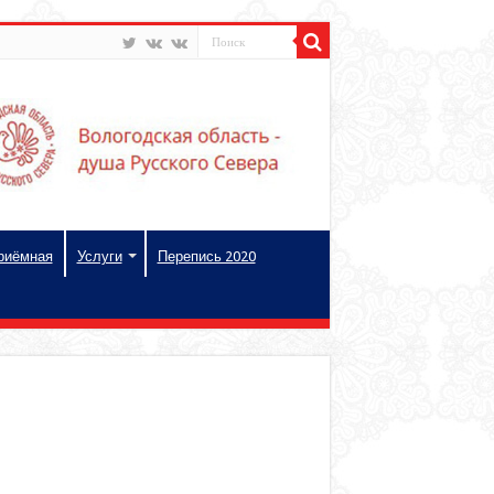
риёмная
Услуги
Перепись 2020