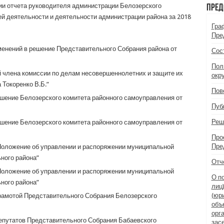
ии отчета руководителя администрации Белозерского
Пред
ей деятельности и деятельности администрации района за 2018
Гра
Пре
менений в решение Представительного Собрания района от
Сос
Пол
члена комиссии по делам несовершеннолетних и защите их
окр
 Токоренко В.Б.”
Пов
шение Белозерского комитета районного самоуправления от
Пуб
Реш
шение Белозерского комитета районного самоуправления от
Про
Пре
Положение об управлении и распоряжении муниципальной
ного района”
Отч
Положение об управлении и распоряжении муниципальной
О п
ного района”
лиц
(юр
рамотой Представительного Собрания Белозерского
объ
орг
путатов Представительного Собрания Бабаевского
зас