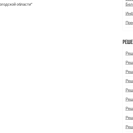
огодской области”
Бел
Инф
Пре
Реше
Реш
Реш
Реш
Реш
Реш
Реш
Реш
Реш
Реш