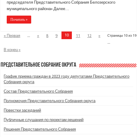
председателя Представительного Собрания Белозерского
муниципального района» Далее…
Почитать »
10
« Первая
...
«
8
9
11
12
»
Страницы 10 из 19
...
В конец »
Представительное Собрание округа
График приема граждан в 2023 году депутатами Представительного
Собрания округа
Состав Представительного Собрания
Полномочия Представительного Собрания округа
Повестки заседаний
Публичные слушания по проектам решений
Решения Представительного Собрания