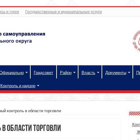
сы и торги
Государственные и муниципальные услуги
Официально
Градсовет
Район
Власть
Документы
П
Контроль и надзор
ый контроль в области торговли
Кон
в области торговли
Ж