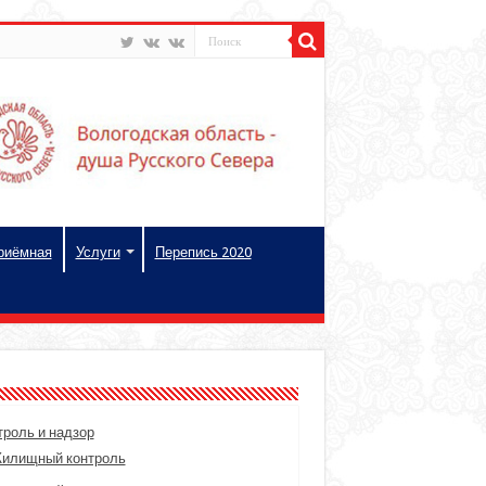
риёмная
Услуги
Перепись 2020
троль и надзор
илищный контроль