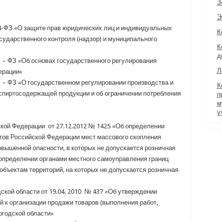
З
Э
4-ФЗ «О защите прав юридических лиц и индивидуальных
К
ударственного контроля (надзор) и муниципального
К
д
1 – ФЗ «Об основах государственного регулирования
Л
ерации»
1 – ФЗ «О государственном регулировании производства и
К
 спиртосодержащей продукции и об ограничении потребления
п
м
у
кой Федерации от 27.12.2012 № 1425 «Об определении
тов Российской Федерации мест массового скопления
овышенной опасности, в которых не допускается розничная
 определении органами местного самоуправления границ
бъектам территорий, на которых не допускается розничная
кой области от 19.04. 2010 № 437 «Об утверждении
й к организации продажи товаров (выполнения работ,
огодской области»