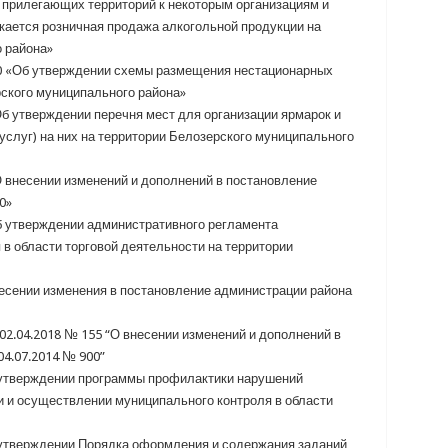
 прилегающих территорий к некоторым организациям и
скается розничная продажа алкогольной продукции на
 района»
90 «Об утверждении схемы размещения нестационарных
рского муниципального района»
Об утверждении перечня мест для организации ярмарок и
услуг) на них на территории Белозерского муниципального
О внесении изменений и дополнений в постановление
0»
б утверждении административного регламента
в области торговой деятельности на территории
несении изменения в постановление администрации района
02.04.2018 № 155 “О внесении изменений и дополнений в
04.07.2014 № 900”
б утверждении программы профилактики нарушений
и и осуществлении муниципального контроля в области
 утверждении Порядка оформления и содержания заданий,