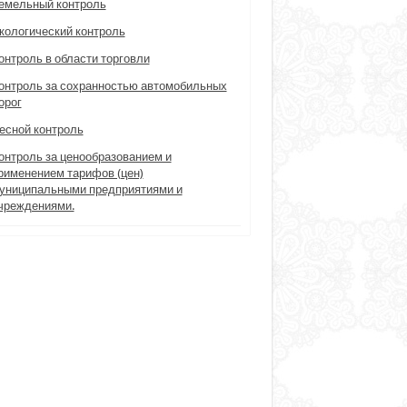
емельный контроль
кологический контроль
онтроль в области торговли
онтроль за сохранностью автомобильных
орог
есной контроль
онтроль за ценообразованием и
рименением тарифов (цен)
униципальными предприятиями и
чреждениями.